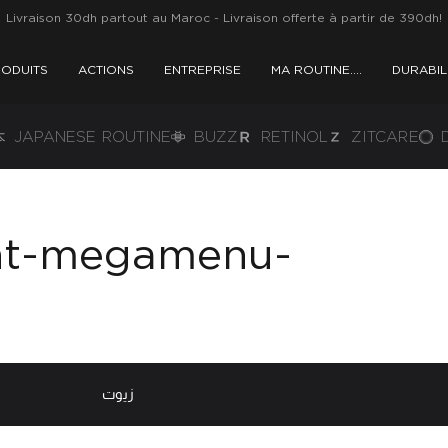
Livraison 30dh partout au Maroc - Livraison offerte à partir de 390dh!
ODUITS
ACTIONS
ENTREPRISE
MA ROUTINE….
DURABIL
JAPANESE ROUTINE
BUZZ
RETINOL
ZITCARE
nt-megamenu-
زيوت