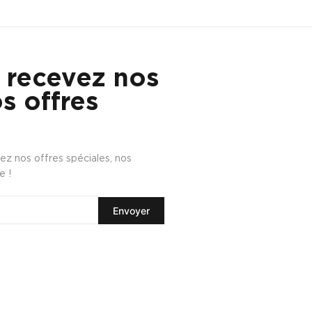
 recevez nos
s offres
z nos offres spéciales, nos
e !
Envoyer