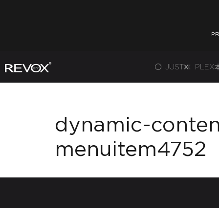
PR
JUST
PLEX
dynamic-conte
menuitem4752